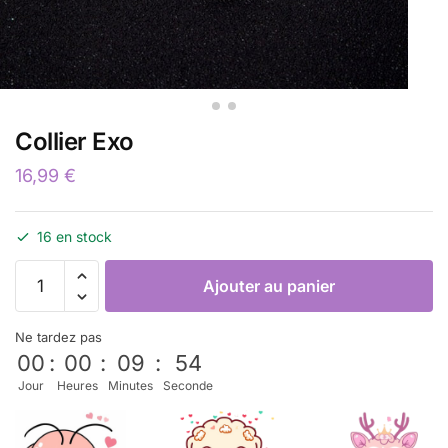
Collier Exo
16,99
€
16 en stock
Ajouter au panier
Ne tardez pas
00
:
00
:
09
:
53
Jour
Heures
Minutes
Seconde