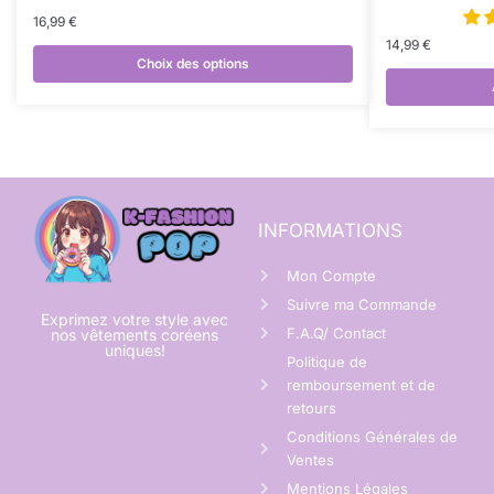
16,99
€
14,99
€
Choix des options
INFORMATIONS
Mon Compte
Suivre ma Commande
Exprimez votre style avec
F.A.Q/ Contact
nos vêtements coréens
uniques!
Politique de
remboursement et de
retours
Conditions Générales de
Ventes
Mentions Légales