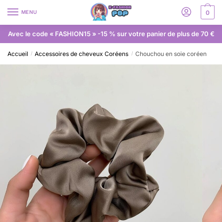
MENU
0
Avec le code « FASHION15 » -15 % sur votre panier de plus de 70 €
Accueil
Accessoires de cheveux Coréens
Chouchou en soie coréen
/
/