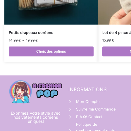
Petits drapeaux coréens
Lot de 4 pince 
14,99
€
–
19,99
€
15,99
€
Choix des options
INFORMATIONS
Mon Compte
Suivre ma Commande
Exprimez votre style avec
F.A.Q/ Contact
nos vêtements coréens
uniques!
Politique de
remboursement et de