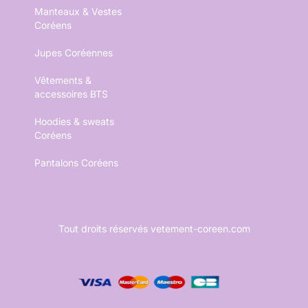
Manteaux & Vestes
Coréens
Jupes Coréennes
Vêtements &
accessoires BTS
Hoodies & sweats
Coréens
Pantalons Coréens
Tout droits réservés vetement-coreen.com