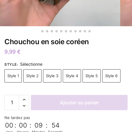
Chouchou en soie coréen
9,99
€
Sélectionne
STYLE
:
Style 1
Style 2
Style 3
Style 4
Style 5
Style 6
Ajouter au panier
Ne tardez pas
00
:
00
:
09
:
54
Jour
Heures
Minutes
Seconde