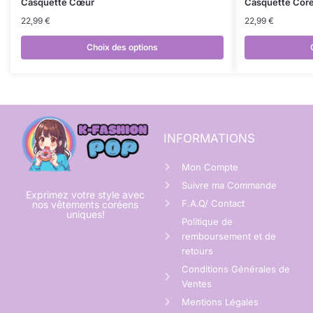
Casquette Cœur
Casquette Cor
22,99
€
22,99
€
Choix des options
INFORMATIONS
Mon Compte
Suivre ma Commande
Exprimez votre style avec
F.A.Q/ Contact
nos vêtements coréens
uniques!
Politique de
remboursement et de
retours
Conditions Générales de
Ventes
Mentions Légales