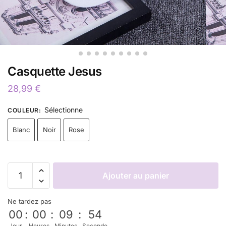
Casquette Jesus
28,99
€
Sélectionne
COULEUR
:
Blanc
Noir
Rose
Ajouter au panier
Ne tardez pas
00
:
00
:
09
:
53
Jour
Heures
Minutes
Seconde