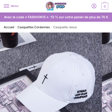
MENU
0
Avec le code « FASHION15 » -15 % sur votre panier de plus de 70 €
Accueil
Casquettes Coréennes
Casquette Jesus
/
/