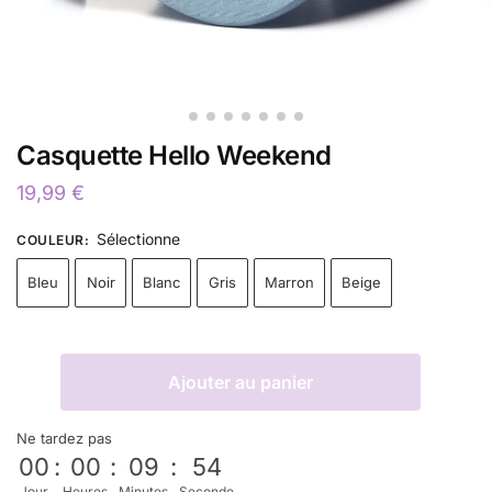
Casquette Hello Weekend
19,99
€
Sélectionne
COULEUR
:
Bleu
Noir
Blanc
Gris
Marron
Beige
Ajouter au panier
Ne tardez pas
00
:
00
:
09
:
53
Jour
Heures
Minutes
Seconde