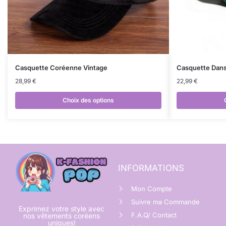
Casquette Coréenne Vintage
Casquette Dan
28,99
€
22,99
€
Choix des options
INFORMATIONS
Mon Compte
Suivre ma Commande
Exprimez votre style avec
F.A.Q/ Contact
nos vêtements coréens
uniques!