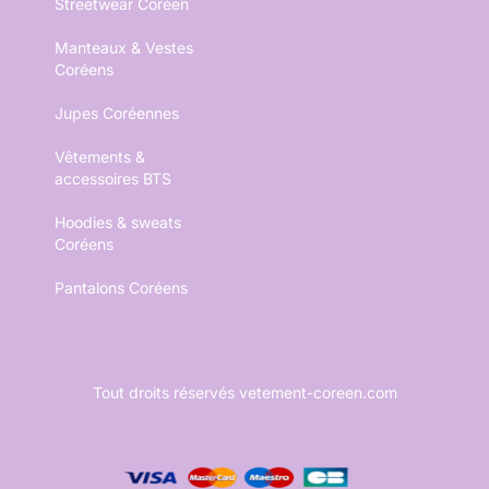
Streetwear Coréen
Manteaux & Vestes
Coréens
Jupes Coréennes
Vêtements &
accessoires BTS
Hoodies & sweats
Coréens
Pantalons Coréens
Tout droits réservés vetement-coreen.com