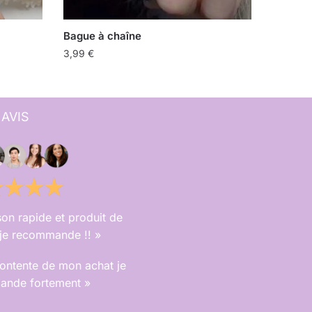
Bague à chaîne
3,99
€
 AVIS
son rapide et produit de
, je recommande !! »
contente de mon achat je
nde fortement »