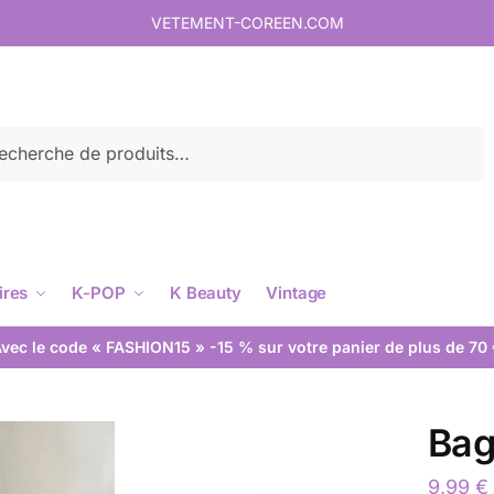
VETEMENT-COREEN.COM
rche
ires
K-POP
K Beauty
Vintage
vec le code « FASHION15 » -15 % sur votre panier de plus de 70
Bag
9,99
€