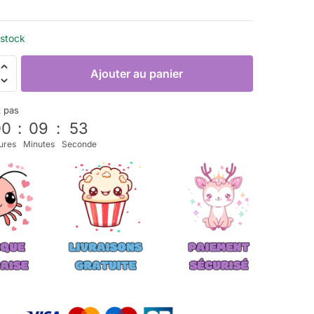
 stock
Ajouter au panier
z pas
00
:
09
:
53
ures
Minutes
Seconde